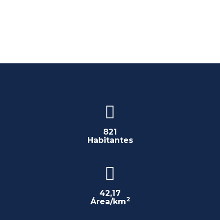
821
Habitantes
42,17
2
Área/km