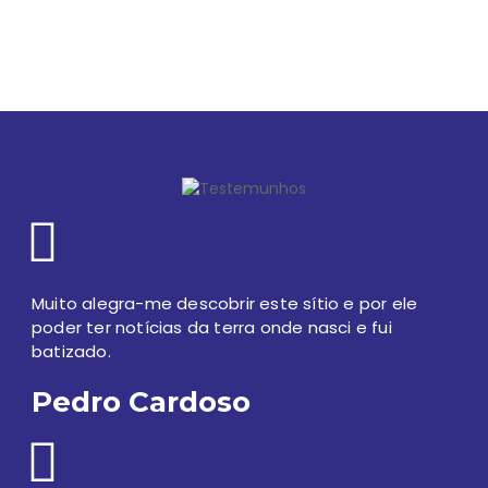
Ligação Externa
Ligação Externa
Farmácias de serviço
Ligação Externa
Códigos postais
Proteção Civil
Muito alegra-me descobrir este sítio e por ele
poder ter notícias da terra onde nasci e fui
batizado.
Pedro Cardoso