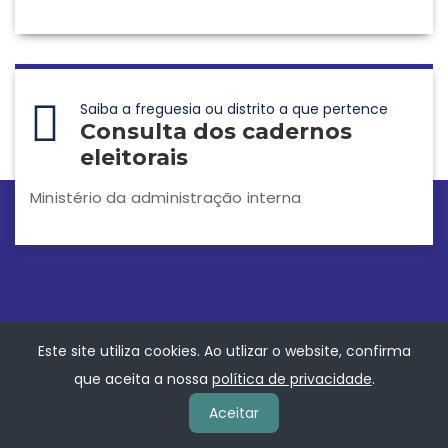
Saiba a freguesia ou distrito a que pertence
Consulta dos cadernos
eleitorais
Ministério da administração interna
Contacte A Instituição
Este site utiliza cookies. Ao utlizar o website, confirma
que aceita a nossa
política de privacidade
.
Freguesia de Valada
Aceitar
Rua 25 de Abril, 2070-517 Valada