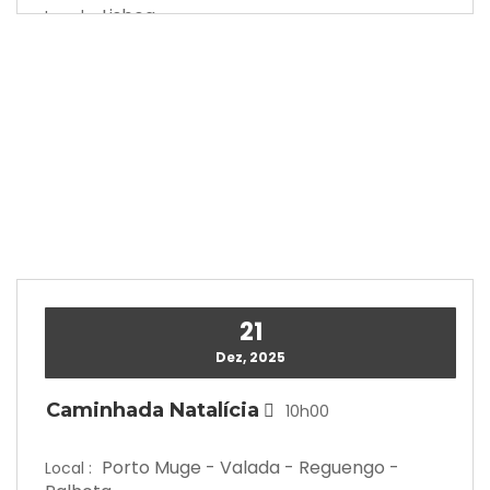
Lisboa
Local :
21
Dez, 2025
Caminhada Natalícia
10h00
Porto Muge - Valada - Reguengo -
Local :