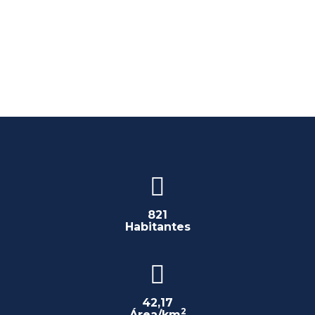
821
Habitantes
42,17
2
Área/km