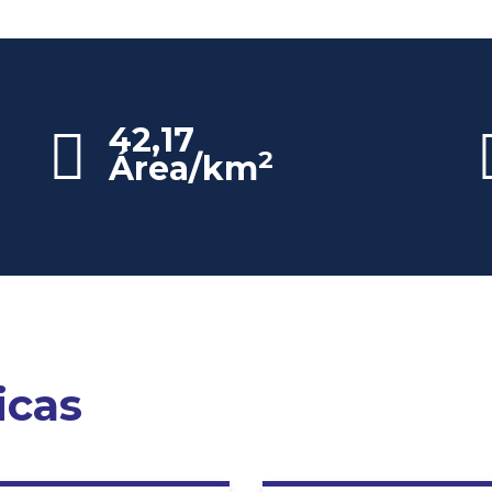
42,17
2
Área/km
icas