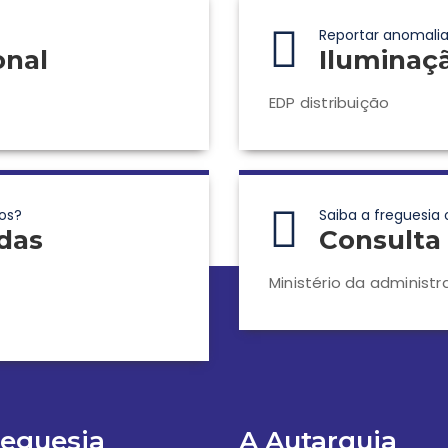
Reportar anomalia
onal
Iluminaç
EDP distribuição
os?
Saiba a freguesia 
das
Consulta 
Ministério da administr
reguesia
A Autarquia