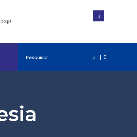
po.pt
esia