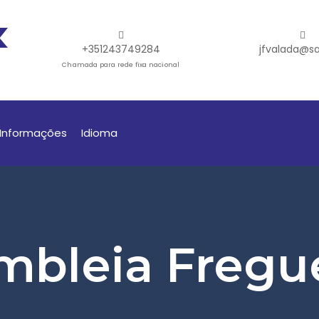
+351243749284
jfvalada@sa
Chamada para rede fixa nacional
Informações
Idioma
mbleia Fregu