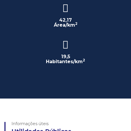
42,17
2
Área/km
19,5
2
Habitantes/km
Informações úteis