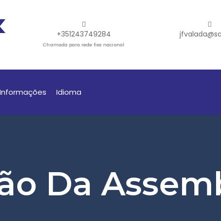
+351243749284
jfvalada@sa
Chamada para rede fixa nacional
Informações
Idioma
ão Da Assemb