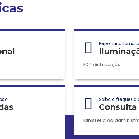
icas
Reportar anomalia
onal
Iluminaç
EDP distribuição
os?
Saiba a freguesia 
das
Consulta 
Ministério da administr