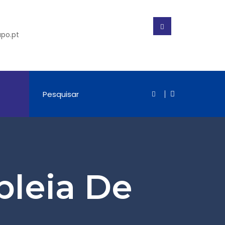
po.pt
leia De