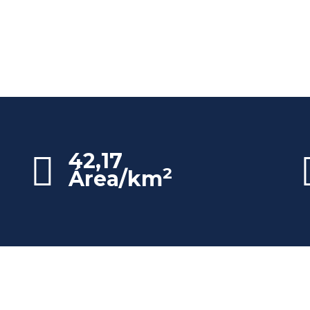
42,17
2
Área/km