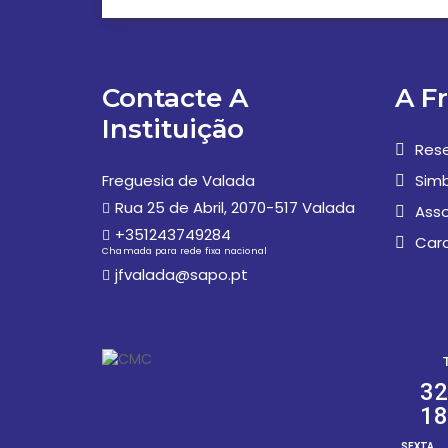
Contacte A
A F
Instituição
Rese
Freguesia de Valada
Simb
Rua 25 de Abril, 2070-517 Valada
Asso
+351243749284
Car
Chamada para rede fixa nacional
jfvalada@sapo.pt