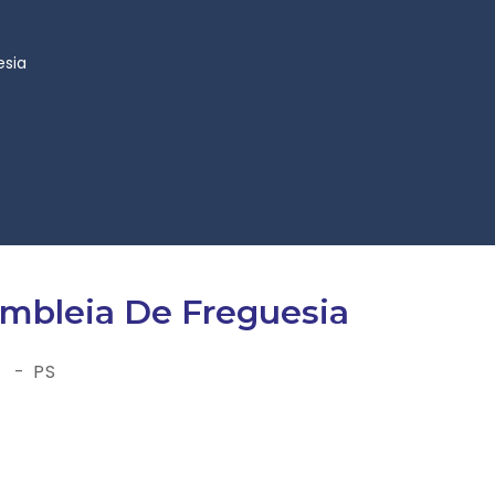
esia
mbleia De Freguesia
e - PS