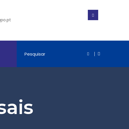
po.pt
sais