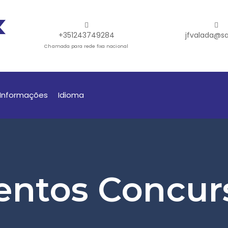
+351243749284
jfvalada@sa
Chamada para rede fixa nacional
Informações
Idioma
ntos Concur