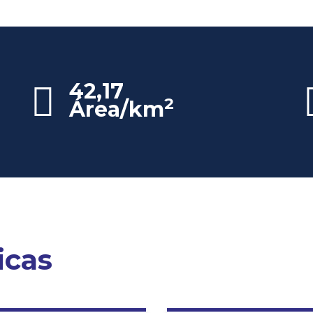
42,17
2
Área/km
icas