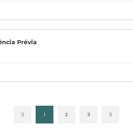
ência Prévia
1
2
3