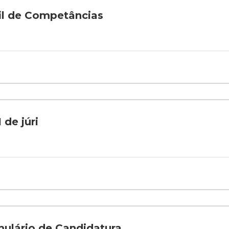
il de Competâncias
 de júri
ulário de Candidatura