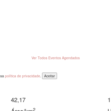
Ver Todos Eventos Agendados
ossa
política de privacidade
.
Aceitar
42,17
1
2
Área/km
H