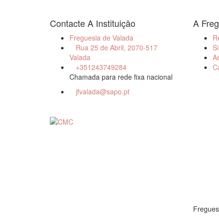
Contacte A Instituição
A Freg
Freguesia de Valada
R
Rua 25 de Abril, 2070-517
Si
Valada
As
+351243749284
C
Chamada para rede fixa nacional
jfvalada@sapo.pt
Fregues