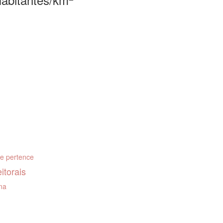
ue pertence
itorais
rna