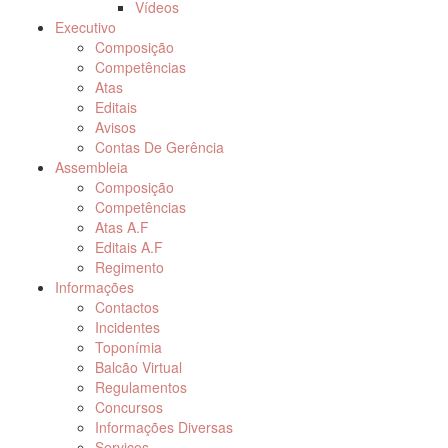
Vídeos
Executivo
Composição
Competências
Atas
Editais
Avisos
Contas De Gerência
Assembleia
Composição
Competências
Atas A.F
Editais A.F
Regimento
Informações
Contactos
Incidentes
Toponímia
Balcão Virtual
Regulamentos
Concursos
Informações Diversas
Serviços