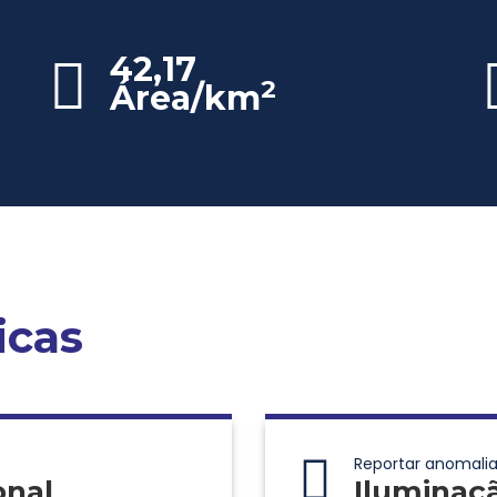
42,17
2
Área/km
icas
Reportar anomalia
onal
Iluminaç