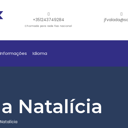
+351243749284
jfvalada@sa
Chamada para rede fixa nacional
Informações
Idioma
 Natalícia
atalícia