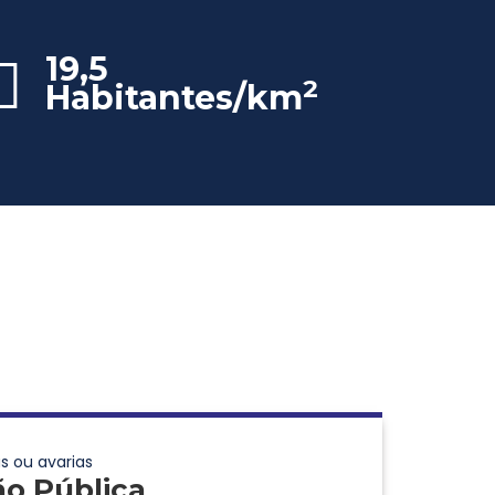
19,5
2
Habitantes/km
s ou avarias
ão Pública