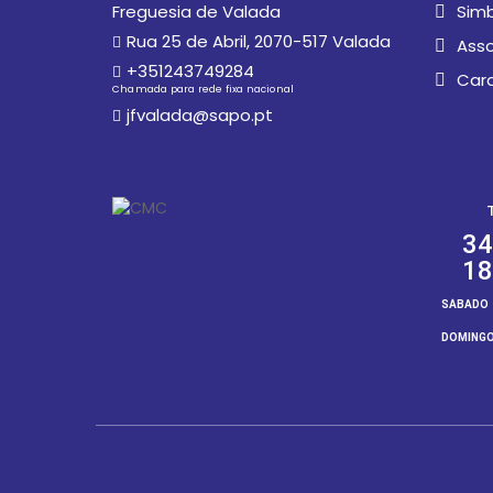
Freguesia de Valada
Simb
Rua 25 de Abril, 2070-517 Valada
Asso
+351243749284
Car
Chamada para rede fixa nacional
jfvalada@sapo.pt