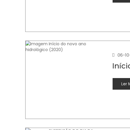
06-10
Iníc
Ler 