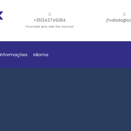
+351243749284
jfvalada@sa
Chamada para rede fixa nacional
Informações
Idioma