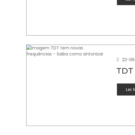
22-06
TDT 
Ler 