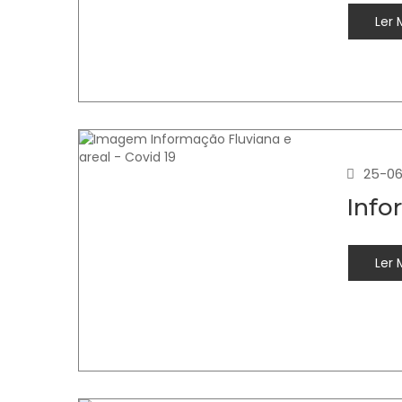
Ler 
25-06
Info
Ler 