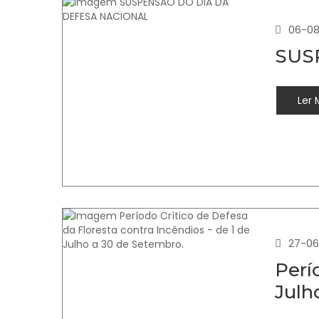
06-08
SUS
Ler 
27-06
Perí
Julh