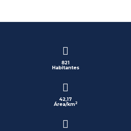
821
Habitantes
42,17
2
Área/km